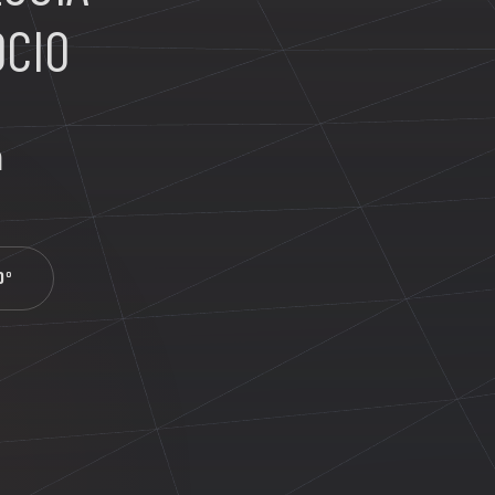
OCIO
n
0°